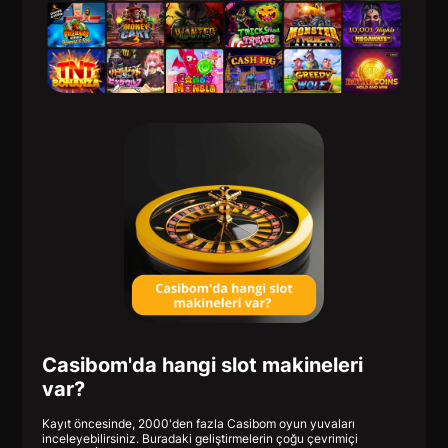
Casibom'da hangi slot makineleri
var?
Kayıt öncesinde, 2000'den fazla Casibom oyun yuvaları
inceleyebilirsiniz. Buradaki geliştirmelerin çoğu çevrimiçi