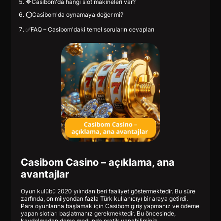
🔶Casibom'da hangi slot makineleri var?
⭕Casibom'da oynamaya değer mi?
✅FAQ – Casibom'daki temel soruların cevapları
Casibom Casino – açıklama, ana
avantajlar
Oyun kulübü 2020 yılından beri faaliyet göstermektedir. Bu süre
zarfında, on milyondan fazla Türk kullanıcıyı bir araya getirdi.
Para oyunlarına başlamak için Casibom giriş yapmanız ve ödeme
yapan slotları başlatmanız gerekmektedir. Bu öncesinde,
kaydolmadan demo modunda pratik yapabilirsiniz.