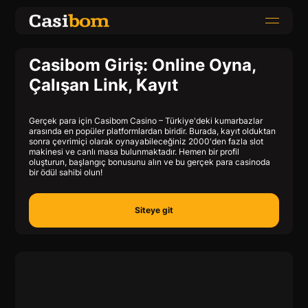
Casibom Giriş: Online Oyna,
Çalışan Link, Kayıt
Gerçek para için Casibom Casino – Türkiye'deki kumarbazlar
arasında en popüler platformlardan biridir. Burada, kayıt olduktan
sonra çevrimiçi olarak oynayabileceğiniz 2000'den fazla slot
makinesi ve canlı masa bulunmaktadır. Hemen bir profil
oluşturun, başlangıç bonusunu alın ve bu gerçek para casinoda
bir ödül sahibi olun!
Siteye git
Siteye git