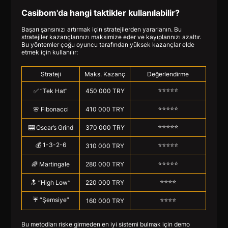
Casibom'da hangi taktikler kullanılabilir?
Başarı şansınızı artırmak için stratejilerden yararlanın. Bu
stratejiler kazançlarınızı maksimize eder ve kayıplarınızı azaltır.
Bu yöntemler çoğu oyuncu tarafından yüksek kazançlar elde
etmek için kullanılır:
Strateji
Maks. Kazanç
Değerlendirme
⭐⭐⭐⭐⭐
✅ “Tek Hat”
450 000 TRY
⭐⭐⭐⭐⭐
🌸 Fibonacci
410 000 TRY
⭐⭐⭐⭐⭐
🎰 Oscar’s Grind
370 000 TRY
💰 1-3-2-6
⭐⭐⭐⭐⭐
310 000 TRY
⭐⭐⭐⭐⭐
🌈 Martingale
280 000 TRY
⭐⭐⭐⭐
🔝 “High Low”
220 000 TRY
☔ “Şemsiye”
⭐⭐⭐⭐
160 000 TRY
Bu metodları riske girmeden en iyi sistemi bulmak için demo